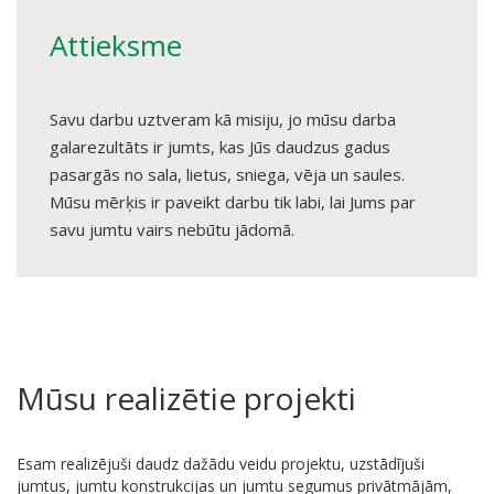
Attieksme
Savu darbu uztveram kā misiju, jo mūsu darba
galarezultāts ir jumts, kas Jūs daudzus gadus
pasargās no sala, lietus, sniega, vēja un saules.
Mūsu mērķis ir paveikt darbu tik labi, lai Jums par
savu jumtu vairs nebūtu jādomā.
Mūsu realizētie projekti
Esam realizējuši daudz dažādu veidu projektu, uzstādījuši
jumtus, jumtu konstrukcijas un jumtu segumus privātmājām,