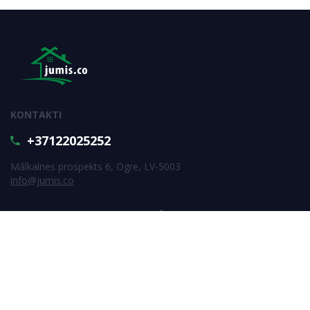
KONTAKTI
+37122025252
Mālkalnes prospekts 6, Ogre, LV-5003
info@jumis.co
PIERAKSTIES JAUNUMU SAŅEMŠANAI
Pierakstīties