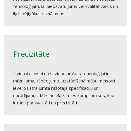
tehnoloģijām, lai piedāvātu Jums vēl kvalitatīvākus un
ilgtspējīgākus risinājumus.
Precizitāte
Ikvienai niansei un savienojamības tehnoloģijai ir
milzu loma, tāpēc jumtu uzstādīšanā mūsu meistari
ievēro katra jumta ražotāja specifikāciju un
norādījumus. Mēs neielaižamies kompromisos, kad
ir runa par kvalitāti un precizitāti.