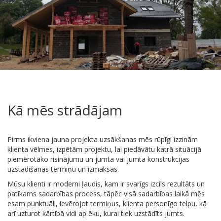
Kā mēs strādājam
Pirms ikviena jauna projekta uzsākšanas mēs rūpīgi izzinām
klienta vēlmes, izpētām projektu, lai piedāvātu katrā situācijā
piemērotāko risinājumu un jumta vai jumta konstrukcijas
uzstādīšanas termiņu un izmaksas.
Mūsu klienti ir moderni ļaudis, kam ir svarīgs izcils rezultāts un
patīkams sadarbības process, tāpēc visā sadarbības laikā mēs
esam punktuāli, ievērojot termiņus, klienta personīgo telpu, kā
arī uzturot kārtībā vidi ap ēku, kurai tiek uzstādīts jumts.