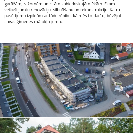
garāžām, ražotnēm un citām sabiedriskajām ēkām. Esam
veikuši jumtu renovāciju, siltināšanu un rekonstrukciju. Katru
pasūtījumu izpildām ar tādu rūpību, kā mēs to darītu, būvējot
savas ģimenes mājokļa jumtu.