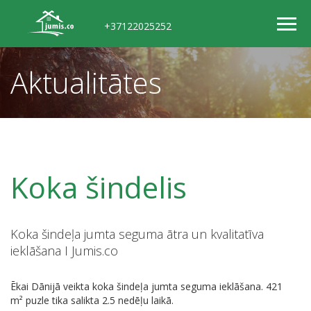
+37122025252
Aktualitātes
Koka šindelis
Koka šindeļa jumta seguma ātra un kvalitatīva
ieklāšana I Jumis.co
Ēkai Dānijā veikta koka šindeļa jumta seguma ieklāšana. 421
m² puzle tika salikta 2.5 nedēļu laikā.