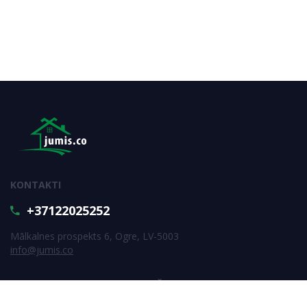
KONTAKTI
+37122025252
Mālkalnes prospekts 6, Ogre, LV-5003
info@jumis.co
PIERAKSTIES JAUNUMU SAŅEMŠANAI