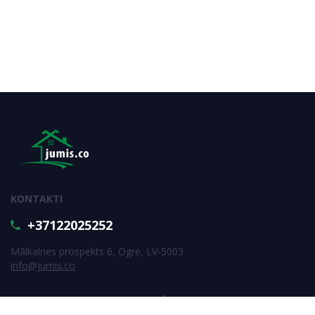
KONTAKTI
+37122025252
Mālkalnes prospekts 6, Ogre, LV-5003
info@jumis.co
PIERAKSTIES JAUNUMU SAŅEMŠANAI