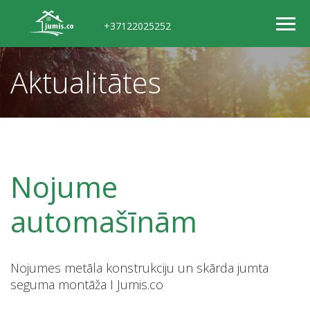
+37122025252
Aktualitātes
Nojume
automašīnām
Nojumes metāla konstrukciju un skārda jumta
seguma montāža I Jumis.co