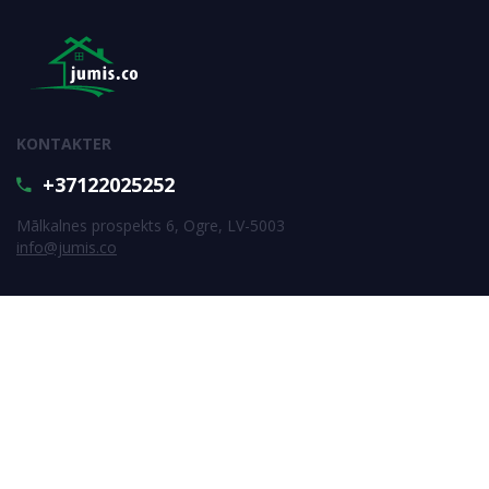
KONTAKTER
+37122025252
Mālkalnes prospekts 6, Ogre, LV-5003
info@jumis.co
SUBSCRIBE
Subscribe
All rigths reserved © SIA Jumis.co 2026