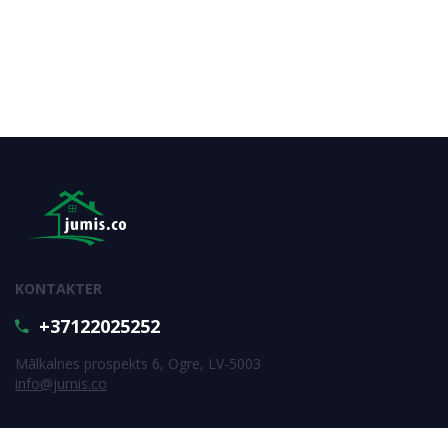
KONTAKTER
+37122025252
Mālkalnes prospekts 6, Ogre, LV-5003
info@jumis.co
SUBSCRIBE